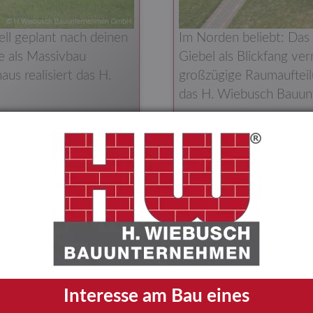
ell geplant nach deinen
Im Norden beliebt: Das
de als Massivbau
Giebel als Blickfang ve
us realisiert das H.
großzügige Raumaufteil
das H. Wiebusch Bauu
Interesse am Bau eines