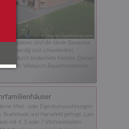
: Bungalows sind die ideale Bauweise
en. Ebenerdig und schwellenfrei,
hflutet durch bodentiefe Fenster. Deinen
iert das H. Wiebusch Bauunternehmen.
rfamilienhäuser
derne Miet- oder Eigentumswohnungen
e, Buxtehude und Harsefeld gefragt. Lass
iele mit 4, 5 oder 7 Wohneinheiten