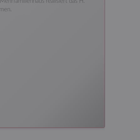
Mehrfamilienhaus realisiert das H.
men.