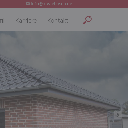
info@h-wiebusch.de
Suchbegriffe
il
Karriere
Kontakt