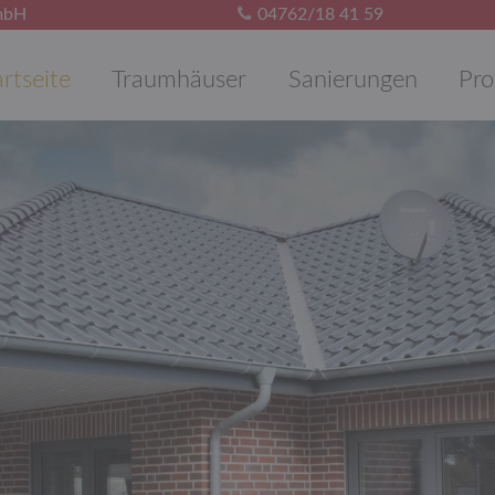
mbH
04762/18 41 59
gation
artseite
Traumhäuser
Sanierungen
Prof
springen