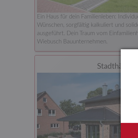
Ein Haus für dein Familienleben: Individu
Wünschen, sorgfältig kalkuliert und soli
ausgeführt. Dein Traum vom Einfamilienha
Wiebusch Bauunternehmen.
Stadthäuser