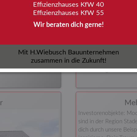
Effizienzhauses KfW 40
Effizienzhauses KfW 55
Wir beraten dich gerne!
r Stadthäuser ist die
Heute an morgen denken
Mit H.Wiebusch Bauunternehmen
rägen. Diese sorgt für
für barrierefreies Wohn
zusammen in die Zukunft!
t der Räumlichkeiten.
großzügig und lichtdurc
 Wiebusch
Traum-Bungalow realis
r
Meh
Investorenobjekte: Mo
sind in der Region Stad
dich durch unsere Beisp