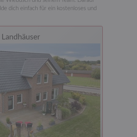
auke Wiebusch und seinem Team: Darauf
lde dich einfach für ein kosten­loses und
Landhäuser