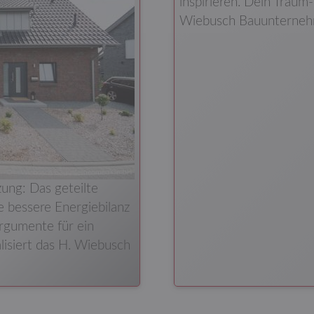
inspirieren. Dein Traum-
Wiebusch Bauunterneh
ung: Das geteilte
 bessere Energiebilanz
rgumente für ein
isiert das H. Wiebusch