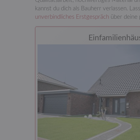
Qualitäts­arbeit, hoch­wertiges Material
kannst du dich als Bauherr verlassen. Las
unver­bind­liches Erst­gespräch
über deine 
Einfamilienhäu