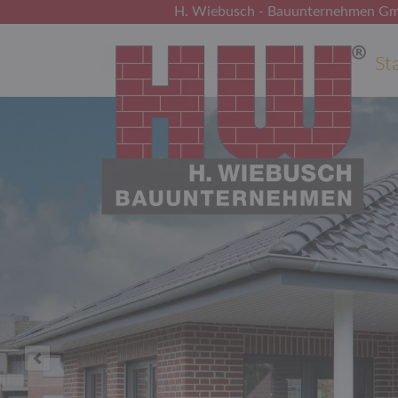
H. Wiebusch -
Bauunternehmen G
Navi
St
über